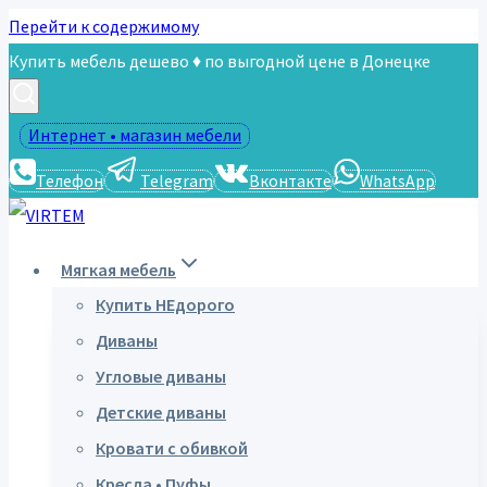
Перейти к содержимому
Купить мебель дешево ♦ по выгодной цене в Донецке
Интернет • магазин мебели
Телефон
Telegram
Вконтакте
WhatsApp
Мягкая мебель
Купить НЕдорого
Диваны
Угловые диваны
Детские диваны
Кровати с обивкой
Кресла • Пуфы