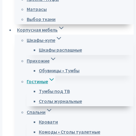
Матрасы
Выбор ткани
Корпусная мебель
Шкафы-купе
Шкафы распашные
Прихожие
Обувницы • Тумбы
Гостиные
Тумбы под ТВ
Столы журнальные
Спальни
Кровати
Комоды • Столы туалетные