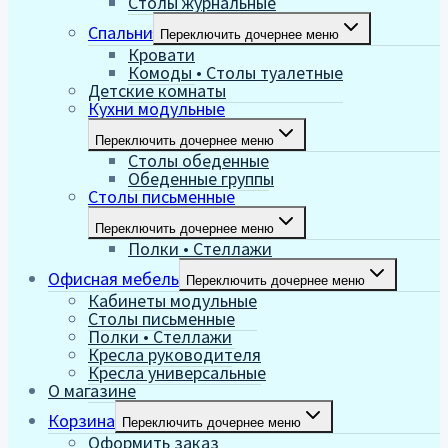
Столы журнальные
Спальни
Переключить дочернее меню
Кровати
Комоды • Столы туалетные
Детские комнаты
Кухни модульные
Переключить дочернее меню
Столы обеденные
Обеденные группы
Столы письменные
Переключить дочернее меню
Полки • Стеллажи
Офисная мебель
Переключить дочернее меню
Кабинеты модульные
Столы письменные
Полки • Стеллажи
Кресла руководителя
Кресла универсальные
О магазине
Корзина
Переключить дочернее меню
Оформить заказ