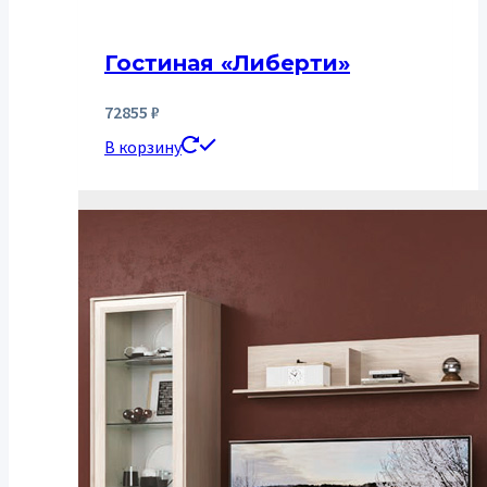
Гостиная «Либерти»
72855
₽
В корзину