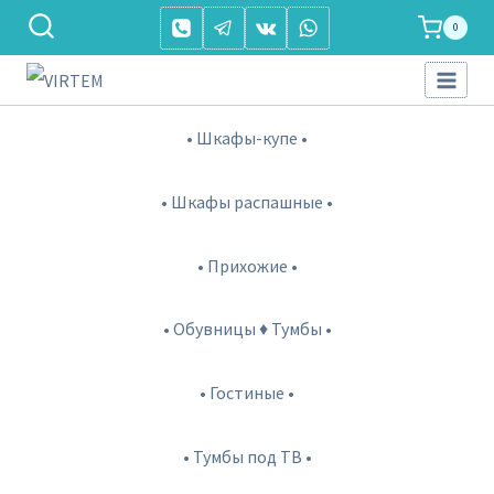
Перейти
0
к
содержимому
• Шкафы-купе •
• Шкафы распашные •
• Прихожие •
• Обувницы ♦ Тумбы •
• Гостиные •
• Тумбы под ТВ •