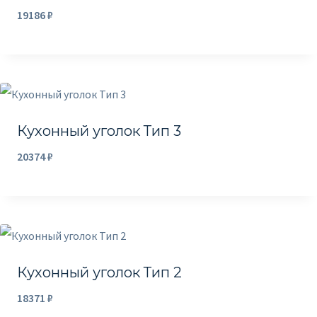
19186
₽
а
м
ы
е
н
е
Кухонный уголок Тип 3
д
20374
₽
а
в
н
и
е
Кухонный уголок Тип 2
18371
₽