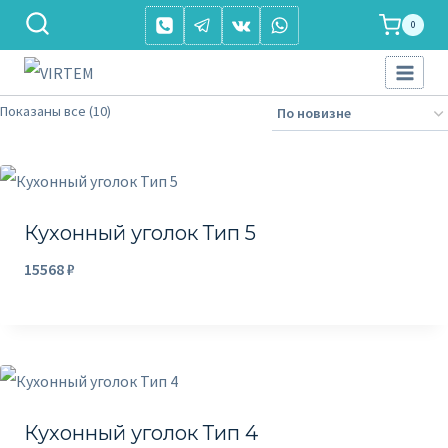
Перейти
0
к
содержимому
С
Показаны все (10)
о
р
т
и
Кухонный уголок Тип 5
р
15568
₽
о
в
к
а
:
Кухонный уголок Тип 4
с