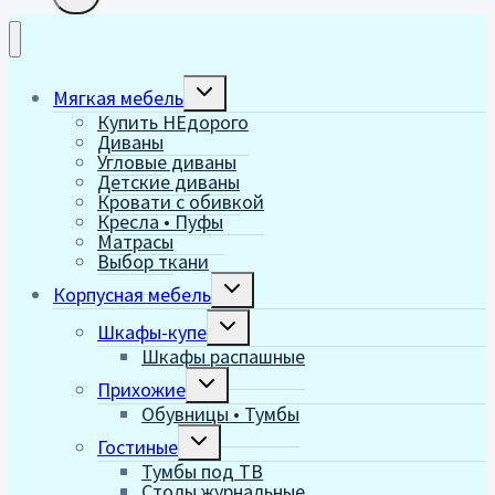
Переключить
Мягкая мебель
дочернее
Купить НЕдорого
меню
Диваны
Угловые диваны
Детские диваны
Кровати с обивкой
Кресла • Пуфы
Матрасы
Выбор ткани
Переключить
Корпусная мебель
дочернее
меню
Переключить
Шкафы-купе
дочернее
Шкафы распашные
меню
Переключить
Прихожие
дочернее
Обувницы • Тумбы
меню
Переключить
Гостиные
дочернее
Тумбы под ТВ
меню
Столы журнальные