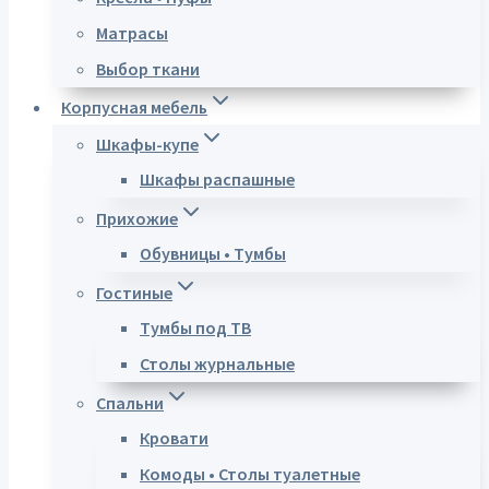
Матрасы
Выбор ткани
Корпусная мебель
Шкафы-купе
Шкафы распашные
Прихожие
Обувницы • Тумбы
Гостиные
Тумбы под ТВ
Столы журнальные
Спальни
Кровати
Комоды • Столы туалетные