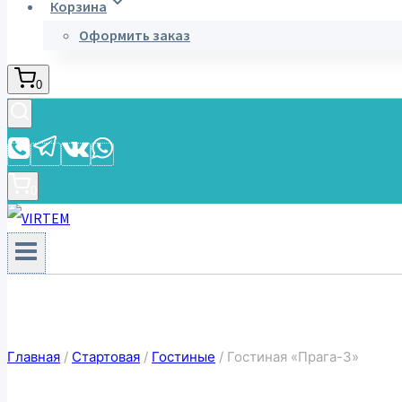
Корзина
Оформить заказ
0
0
Главная
/
Стартовая
/
Гостиные
/
Гостиная «Прага-3»