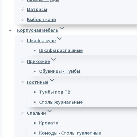
Матрасы
Выбор ткани
Корпусная мебель
Шкафы-купе
Шкафы распашные
Прихожие
Обувницы • Тумбы
Гостиные
Тумбы под ТВ
Столы журнальные
Спальни
Кровати
Комоды • Столы туалетные