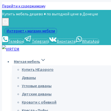
Перейти к содержимому
Купить мебель дешево ♦ по выгодной цене в Донецке
Интернет • магазин мебели
Телефон
Telegram
Вконтакте
WhatsApp
Мягкая мебель
Купить НЕдорого
Диваны
Угловые диваны
Детские диваны
Кровати с обивкой
Кресла • Пуфы