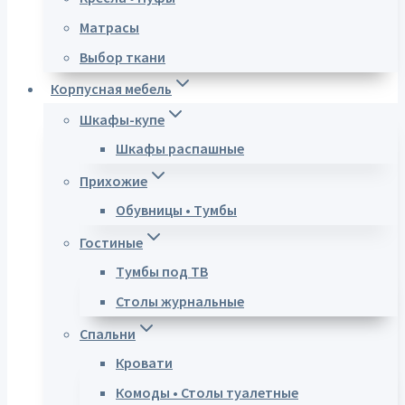
Матрасы
Выбор ткани
Корпусная мебель
Шкафы-купе
Шкафы распашные
Прихожие
Обувницы • Тумбы
Гостиные
Тумбы под ТВ
Столы журнальные
Спальни
Кровати
Комоды • Столы туалетные