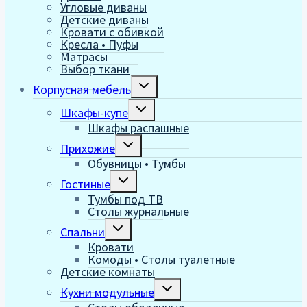
Угловые диваны
Детские диваны
Кровати с обивкой
Кресла • Пуфы
Матрасы
Выбор ткани
Переключить
Корпусная мебель
дочернее
меню
Переключить
Шкафы-купе
дочернее
Шкафы распашные
меню
Переключить
Прихожие
дочернее
Обувницы • Тумбы
меню
Переключить
Гостиные
дочернее
Тумбы под ТВ
меню
Столы журнальные
Переключить
Спальни
дочернее
Кровати
меню
Комоды • Столы туалетные
Детские комнаты
Переключить
Кухни модульные
дочернее
меню