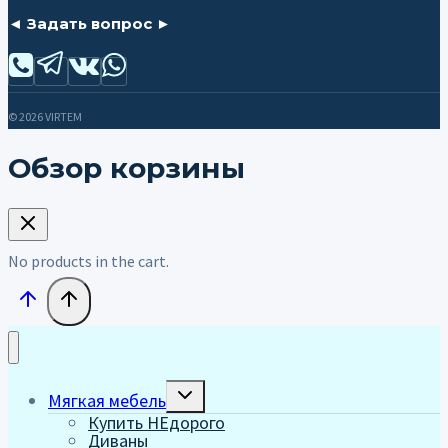
◄ Задать вопрос ►
© 2026 VIRTEM
Обзор корзины
No products in the cart.
Переключить
Мягкая мебель
дочернее
Купить НЕдорого
меню
Диваны