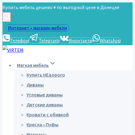
Перейти
Купить мебель дешево ♦ по выгодной цене в Донецке
к
содержимому
Интернет • магазин мебели
Телефон
Telegram
Вконтакте
WhatsApp
Мягкая мебель
Купить НЕдорого
Диваны
Угловые диваны
Детские диваны
Кровати с обивкой
Кресла • Пуфы
Матрасы