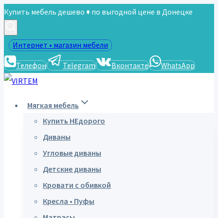
Перейти
Купить мебель дешево ♦ по выгодной цене в Донецке
к
содержимому
Интернет • магазин мебели
Телефон
Telegram
Вконтакте
WhatsApp
Мягкая мебель
Купить НЕдорого
Диваны
Угловые диваны
Детские диваны
Кровати с обивкой
Кресла • Пуфы
Матрасы