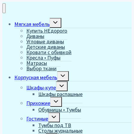
Переключить
Мягкая мебель
дочернее
Купить НЕдорого
меню
Диваны
Угловые диваны
Детские диваны
Кровати с обивкой
Кресла • Пуфы
Матрасы
Выбор ткани
Переключить
Корпусная мебель
дочернее
меню
Переключить
Шкафы-купе
дочернее
Шкафы распашные
меню
Переключить
Прихожие
дочернее
Обувницы • Тумбы
меню
Переключить
Гостиные
дочернее
Тумбы под ТВ
меню
Столы журнальные