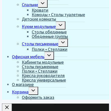
Переключить
Спальни
дочернее
Кровати
меню
Комоды • Столы туалетные
Детские комнаты
Переключить
Кухни модульные
дочернее
Столы обеденные
меню
Обеденные группы
Переключить
Столы письменные
дочернее
Полки • Стеллажи
меню
Переключить
Офисная мебель
дочернее
Кабинеты модульные
меню
Столы письменные
Полки • Стеллажи
Кресла руководителя
Кресла универсальные
О магазине
Переключить
Корзина
дочернее
Оформить заказ
меню