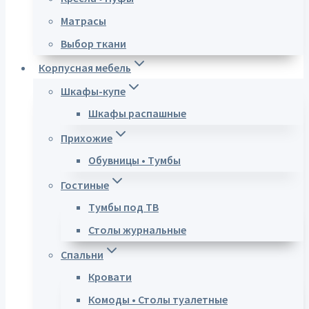
Матрасы
Выбор ткани
Корпусная мебель
Шкафы-купе
Шкафы распашные
Прихожие
Обувницы • Тумбы
Гостиные
Тумбы под ТВ
Столы журнальные
Спальни
Кровати
Комоды • Столы туалетные