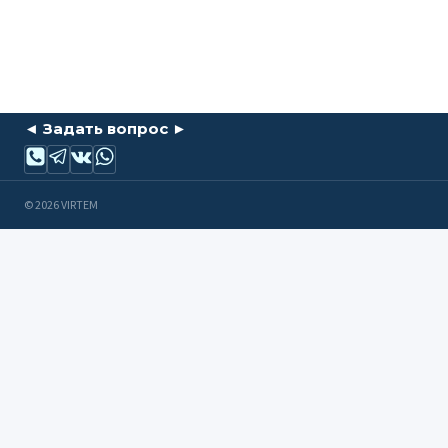
◄ Задать вопрос ►
© 2026 VIRTEM
Обзор корзины
No products in the cart.
Переключить
Мягкая мебель
дочернее
Купить НЕдорого
Диваны