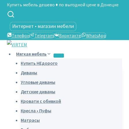
Перейти
Купить мебель дешево ♦ по выгодной цене в Донецке
к
содержимому
Интернет • магазин мебели
Телефон
Telegram
Вконтакте
WhatsApp
Мягкая мебель
Купить НЕдорого
Диваны
Угловые диваны
Детские диваны
Кровати с обивкой
Кресла • Пуфы
Матрасы