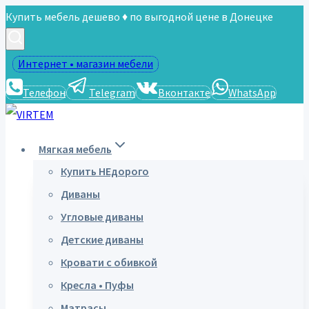
Перейти
Купить мебель дешево ♦ по выгодной цене в Донецке
к
содержимому
Интернет • магазин мебели
Телефон
Telegram
Вконтакте
WhatsApp
Мягкая мебель
Купить НЕдорого
Диваны
Угловые диваны
Детские диваны
Кровати с обивкой
Кресла • Пуфы
Матрасы