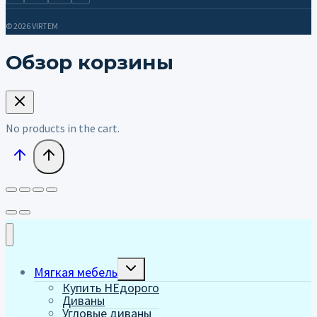
© 2026 VIRTEM
Обзор корзины
No products in the cart.
Переключить
Мягкая мебель
дочернее
Купить НЕдорого
меню
Диваны
Угловые диваны