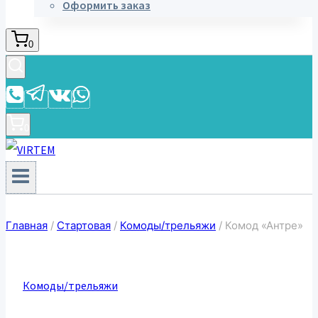
Оформить заказ
0
0
Главная
/
Стартовая
/
Комоды/трельяжи
/
Комод «Антре»
Комоды/трельяжи