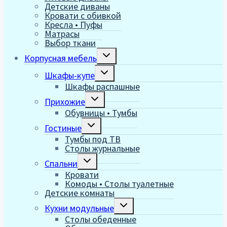
Детские диваны
Кровати с обивкой
Кресла • Пуфы
Матрасы
Выбор ткани
Переключить
Корпусная мебель
дочернее
меню
Переключить
Шкафы-купе
дочернее
Шкафы распашные
меню
Переключить
Прихожие
дочернее
Обувницы • Тумбы
меню
Переключить
Гостиные
дочернее
Тумбы под ТВ
меню
Столы журнальные
Переключить
Спальни
дочернее
Кровати
меню
Комоды • Столы туалетные
Детские комнаты
Переключить
Кухни модульные
дочернее
Столы обеденные
меню