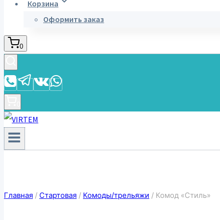
Корзина
Оформить заказ
0
0
Главная
/
Стартовая
/
Комоды/трельяжи
/
Комод «Стиль»