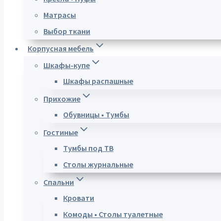
Матрасы
Выбор ткани
Корпусная мебель
Шкафы-купе
Шкафы распашные
Прихожие
Обувницы • Тумбы
Гостиные
Тумбы под ТВ
Столы журнальные
Спальни
Кровати
Комоды • Столы туалетные