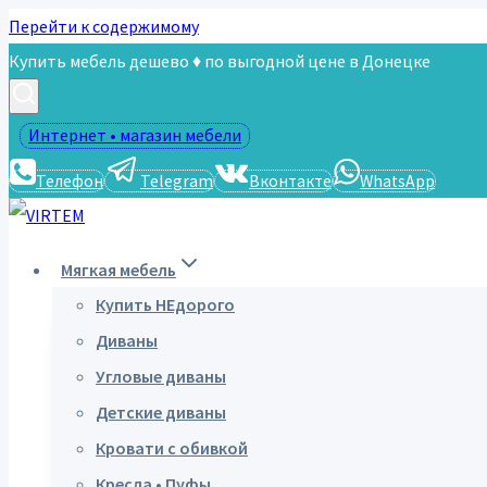
Перейти к содержимому
Купить мебель дешево ♦ по выгодной цене в Донецке
Интернет • магазин мебели
Телефон
Telegram
Вконтакте
WhatsApp
Мягкая мебель
Купить НЕдорого
Диваны
Угловые диваны
Детские диваны
Кровати с обивкой
Кресла • Пуфы