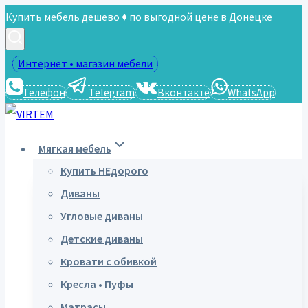
Перейти
Купить мебель дешево ♦ по выгодной цене в Донецке
к
содержимому
Интернет • магазин мебели
Телефон
Telegram
Вконтакте
WhatsApp
Мягкая мебель
Купить НЕдорого
Диваны
Угловые диваны
Детские диваны
Кровати с обивкой
Кресла • Пуфы
Матрасы