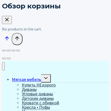
Обзор корзины
No products in the cart.
Переключить
Мягкая мебель
дочернее
Купить НЕдорого
меню
Диваны
Угловые диваны
Детские диваны
Кровати с обивкой
Кресла • Пуфы