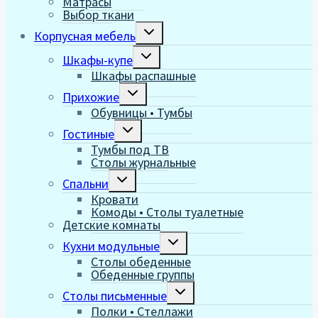
Матрасы
Выбор ткани
Переключить
Корпусная мебель
дочернее
меню
Переключить
Шкафы-купе
дочернее
Шкафы распашные
меню
Переключить
Прихожие
дочернее
Обувницы • Тумбы
меню
Переключить
Гостиные
дочернее
Тумбы под ТВ
меню
Столы журнальные
Переключить
Спальни
дочернее
Кровати
меню
Комоды • Столы туалетные
Детские комнаты
Переключить
Кухни модульные
дочернее
Столы обеденные
меню
Обеденные группы
Переключить
Столы письменные
дочернее
Полки • Стеллажи
меню