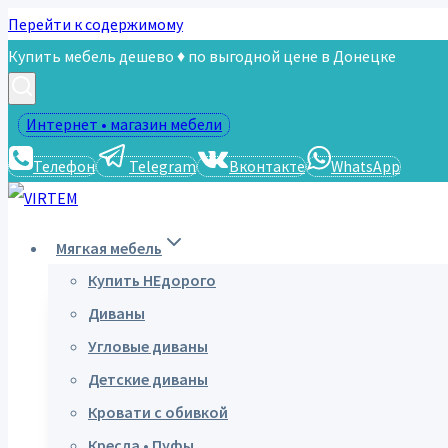
Перейти к содержимому
Купить мебель дешево ♦ по выгодной цене в Донецке
Интернет • магазин мебели
Телефон
Telegram
Вконтакте
WhatsApp
Мягкая мебель
Купить НЕдорого
Диваны
Угловые диваны
Детские диваны
Кровати с обивкой
Кресла • Пуфы