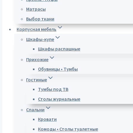
Матрасы
Выбор ткани
Корпусная мебель
Шкафы-купе
Шкафы распашные
Прихожие
Обувницы • Тумбы
Гостиные
Тумбы под ТВ
Столы журнальные
Спальни
Кровати
Комоды • Столы туалетные