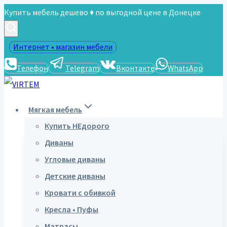
Перейти
Купить мебель дешево ♦ по выгодной цене в Донецке
к
содержимому
Интернет • магазин мебели
Телефон
Telegram
Вконтакте
WhatsApp
Мягкая мебель
Купить НЕдорого
Диваны
Угловые диваны
Детские диваны
Кровати с обивкой
Кресла • Пуфы
Матрасы