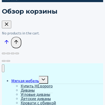
Обзор корзины
No products in the cart.
Переключить
Мягкая мебель
дочернее
Купить НЕдорого
меню
Диваны
Угловые диваны
Детские диваны
Кровати с обивкой