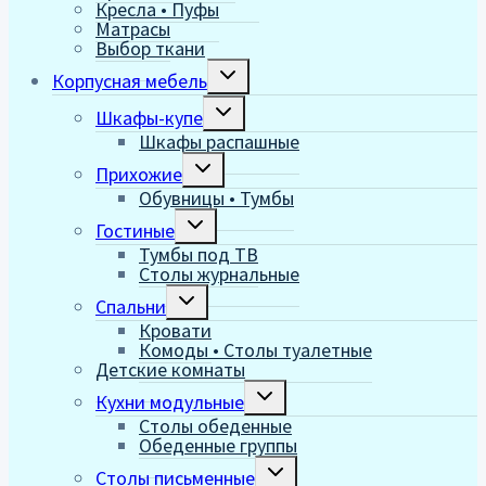
Кресла • Пуфы
Матрасы
Выбор ткани
Переключить
Корпусная мебель
дочернее
меню
Переключить
Шкафы-купе
дочернее
Шкафы распашные
меню
Переключить
Прихожие
дочернее
Обувницы • Тумбы
меню
Переключить
Гостиные
дочернее
Тумбы под ТВ
меню
Столы журнальные
Переключить
Спальни
дочернее
Кровати
меню
Комоды • Столы туалетные
Детские комнаты
Переключить
Кухни модульные
дочернее
Столы обеденные
меню
Обеденные группы
Переключить
Столы письменные
дочернее