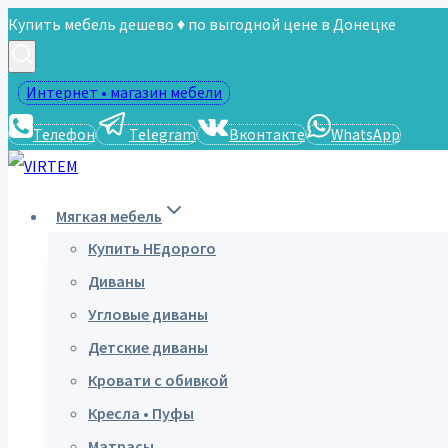
Перейти
Купить мебель дешево ♦ по выгодной цене в Донецке
к
содержимому
Интернет • магазин мебели
Телефон
Telegram
Вконтакте
WhatsApp
Мягкая мебель
Купить НЕдорого
Диваны
Угловые диваны
Детские диваны
Кровати с обивкой
Кресла • Пуфы
Матрасы