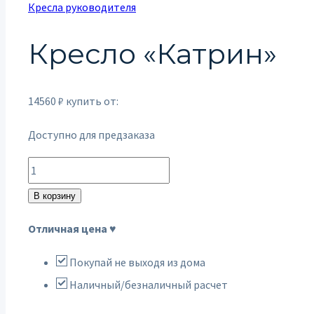
Кресла руководителя
Кресло «Катрин»
14560
₽
купить от:
Доступно для предзаказа
Количество
товара
В корзину
Кресло
Отличная цена ♥
"Катрин"
Покупай не выходя из дома
Наличный/безналичный расчет