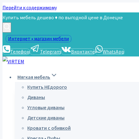
Перейти к содержимому
Купить мебель дешево ♦ по выгодной цене в Донецке
Интернет • магазин мебели
Телефон
Telegram
Вконтакте
WhatsApp
Мягкая мебель
Купить НЕдорого
Диваны
Угловые диваны
Детские диваны
Кровати с обивкой
Кресла • Пуфы