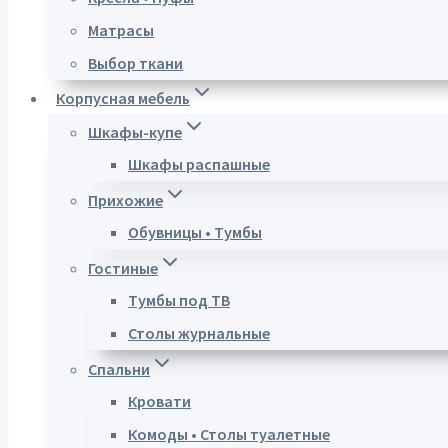
Матрасы
Выбор ткани
Корпусная мебель
Шкафы-купе
Шкафы распашные
Прихожие
Обувницы • Тумбы
Гостиные
Тумбы под ТВ
Столы журнальные
Спальни
Кровати
Комоды • Столы туалетные