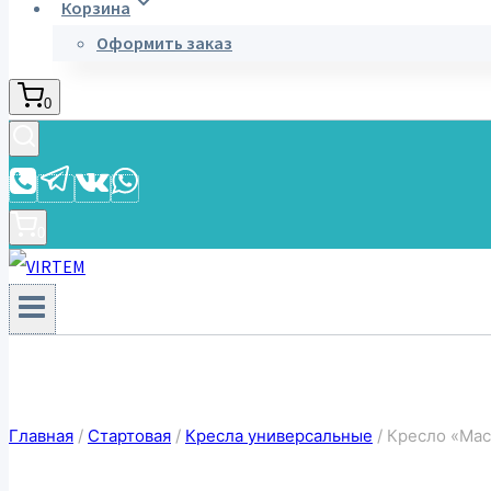
Корзина
Оформить заказ
0
0
Главная
/
Стартовая
/
Кресла универсальные
/
Кресло «Мас