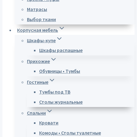
Матрасы
Выбор ткани
Корпусная мебель
Шкафы-купе
Шкафы распашные
Прихожие
Обувницы • Тумбы
Гостиные
Тумбы под ТВ
Столы журнальные
Спальни
Кровати
Комоды • Столы туалетные