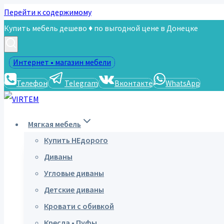
Перейти к содержимому
Купить мебель дешево ♦ по выгодной цене в Донецке
Интернет • магазин мебели
Телефон
Telegram
Вконтакте
WhatsApp
Мягкая мебель
Купить НЕдорого
Диваны
Угловые диваны
Детские диваны
Кровати с обивкой
Кресла • Пуфы