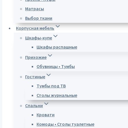
Матрасы
Выбор ткани
Корпусная мебель
Шкафы-купе
Шкафы распашные
Прихожие
Обувницы • Тумбы
Гостиные
Тумбы под ТВ
Столы журнальные
Спальни
Кровати
Комоды • Столы туалетные