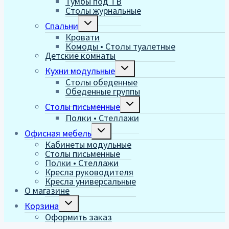
Тумбы под ТВ
Столы журнальные
Переключить
Спальни
дочернее
Кровати
меню
Комоды • Столы туалетные
Детские комнаты
Переключить
Кухни модульные
дочернее
Столы обеденные
меню
Обеденные группы
Переключить
Столы письменные
дочернее
Полки • Стеллажи
меню
Переключить
Офисная мебель
дочернее
Кабинеты модульные
меню
Столы письменные
Полки • Стеллажи
Кресла руководителя
Кресла универсальные
О магазине
Переключить
Корзина
дочернее
Оформить заказ
меню