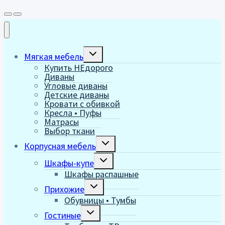
Переключить
Мягкая мебель
дочернее
Купить НЕдорого
меню
Диваны
Угловые диваны
Детские диваны
Кровати с обивкой
Кресла • Пуфы
Матрасы
Выбор ткани
Переключить
Корпусная мебель
дочернее
меню
Переключить
Шкафы-купе
дочернее
Шкафы распашные
меню
Переключить
Прихожие
дочернее
Обувницы • Тумбы
меню
Переключить
Гостиные
дочернее
меню