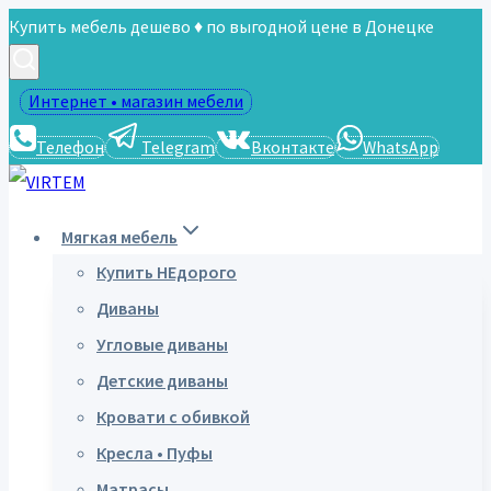
Перейти
Купить мебель дешево ♦ по выгодной цене в Донецке
к
содержимому
Интернет • магазин мебели
Телефон
Telegram
Вконтакте
WhatsApp
Мягкая мебель
Купить НЕдорого
Диваны
Угловые диваны
Детские диваны
Кровати с обивкой
Кресла • Пуфы
Матрасы