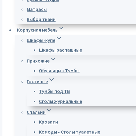
Матрасы
Выбор ткани
Корпусная мебель
Шкафы-купе
Шкафы распашные
Прихожие
Обувницы • Тумбы
Гостиные
Тумбы под ТВ
Столы журнальные
Спальни
Кровати
Комоды • Столы туалетные