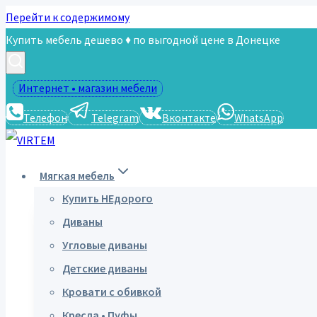
Перейти к содержимому
Купить мебель дешево ♦ по выгодной цене в Донецке
Интернет • магазин мебели
Телефон
Telegram
Вконтакте
WhatsApp
Мягкая мебель
Купить НЕдорого
Диваны
Угловые диваны
Детские диваны
Кровати с обивкой
Кресла • Пуфы