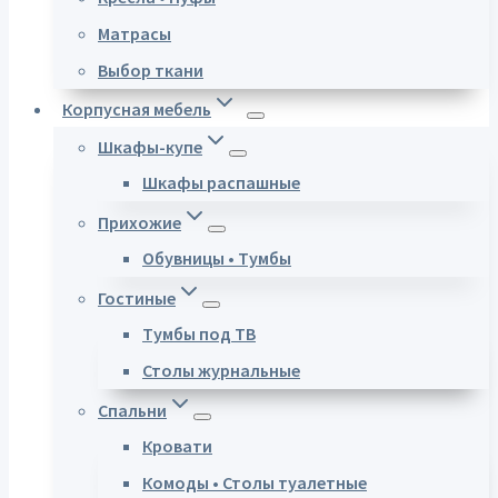
Матрасы
Выбор ткани
Корпусная мебель
Шкафы-купе
Шкафы распашные
Прихожие
Обувницы • Тумбы
Гостиные
Тумбы под ТВ
Столы журнальные
Спальни
Кровати
Комоды • Столы туалетные