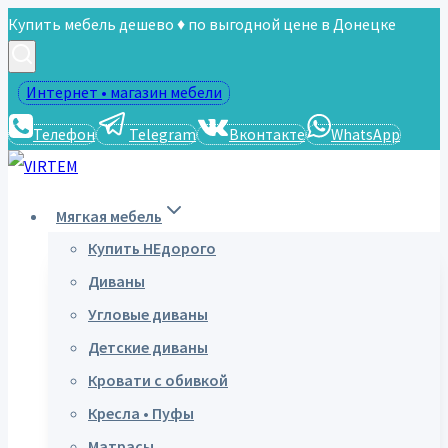
Перейти
Купить мебель дешево ♦ по выгодной цене в Донецке
к
содержимому
Интернет • магазин мебели
Телефон
Telegram
Вконтакте
WhatsApp
Мягкая мебель
Купить НЕдорого
Диваны
Угловые диваны
Детские диваны
Кровати с обивкой
Кресла • Пуфы
Матрасы