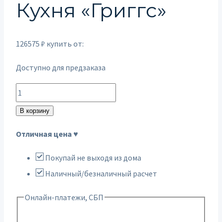
Кухня «Григгс»
126575
₽
купить от:
Доступно для предзаказа
Количество
товара
В корзину
Кухня
Отличная цена ♥
"Григгс"
Покупай не выходя из дома
Наличный/безналичный расчет
Онлайн-платежи, СБП