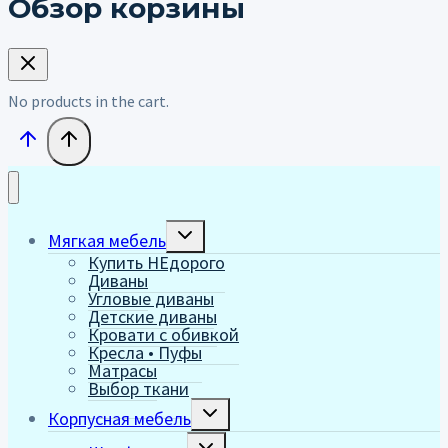
Обзор корзины
No products in the cart.
Переключить
Мягкая мебель
дочернее
Купить НЕдорого
меню
Диваны
Угловые диваны
Детские диваны
Кровати с обивкой
Кресла • Пуфы
Матрасы
Выбор ткани
Переключить
Корпусная мебель
дочернее
меню
Переключить