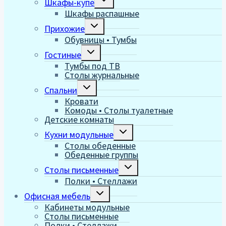
Шкафы-купе
дочернее
Шкафы распашные
меню
Переключить
Прихожие
дочернее
Обувницы • Тумбы
меню
Переключить
Гостиные
дочернее
Тумбы под ТВ
меню
Столы журнальные
Переключить
Спальни
дочернее
Кровати
меню
Комоды • Столы туалетные
Детские комнаты
Переключить
Кухни модульные
дочернее
Столы обеденные
меню
Обеденные группы
Переключить
Столы письменные
дочернее
Полки • Стеллажи
меню
Переключить
Офисная мебель
дочернее
Кабинеты модульные
меню
Столы письменные
Полки • Стеллажи