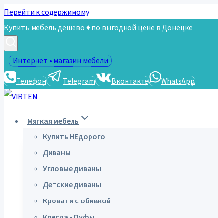
Перейти к содержимому
Купить мебель дешево ♦ по выгодной цене в Донецке
Интернет • магазин мебели
Телефон
Telegram
Вконтакте
WhatsApp
Мягкая мебель
Купить НЕдорого
Диваны
Угловые диваны
Детские диваны
Кровати с обивкой
Кресла • Пуфы