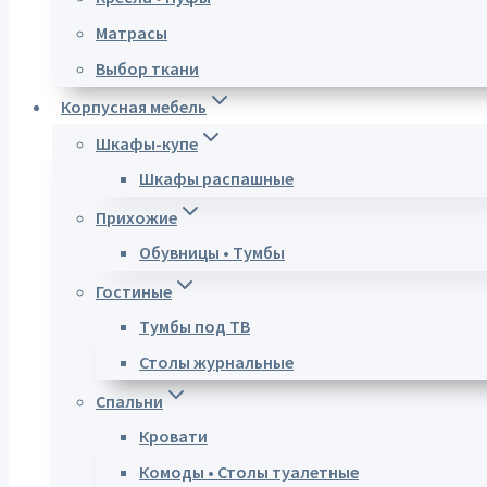
Матрасы
Выбор ткани
Корпусная мебель
Шкафы-купе
Шкафы распашные
Прихожие
Обувницы • Тумбы
Гостиные
Тумбы под ТВ
Столы журнальные
Спальни
Кровати
Комоды • Столы туалетные