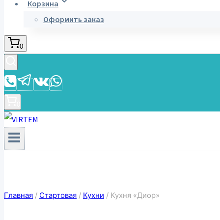
Корзина
Оформить заказ
0
0
Главная
/
Стартовая
/
Кухни
/
Кухня «Диор»