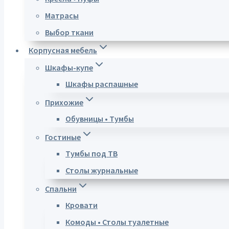
Матрасы
Выбор ткани
Корпусная мебель
Шкафы-купе
Шкафы распашные
Прихожие
Обувницы • Тумбы
Гостиные
Тумбы под ТВ
Столы журнальные
Спальни
Кровати
Комоды • Столы туалетные