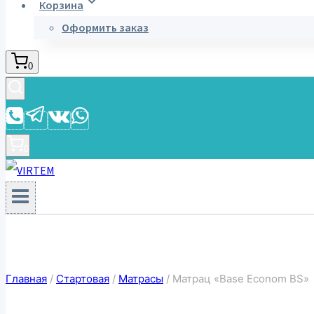
Корзина
Оформить заказ
0
0
Главная
/
Стартовая
/
Матрасы
/
Матрац «Base Econom BS»