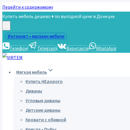
Перейти к содержимому
Купить мебель дешево ♦ по выгодной цене в Донецке
Интернет • магазин мебели
Телефон
Telegram
Вконтакте
WhatsApp
Мягкая мебель
Купить НЕдорого
Диваны
Угловые диваны
Детские диваны
Кровати с обивкой
Кресла • Пуфы