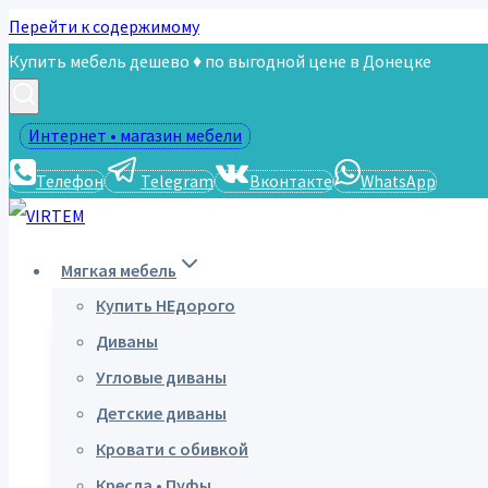
Перейти к содержимому
Купить мебель дешево ♦ по выгодной цене в Донецке
Интернет • магазин мебели
Телефон
Telegram
Вконтакте
WhatsApp
Мягкая мебель
Купить НЕдорого
Диваны
Угловые диваны
Детские диваны
Кровати с обивкой
Кресла • Пуфы