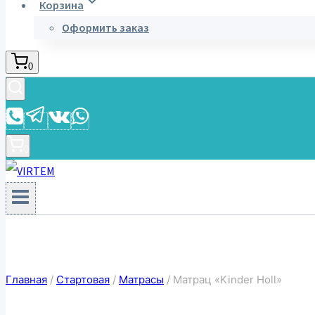
Корзина
Оформить заказ
0
0
Главная
/
Стартовая
/
Матрасы
/
Матрац «Kinder Holl»