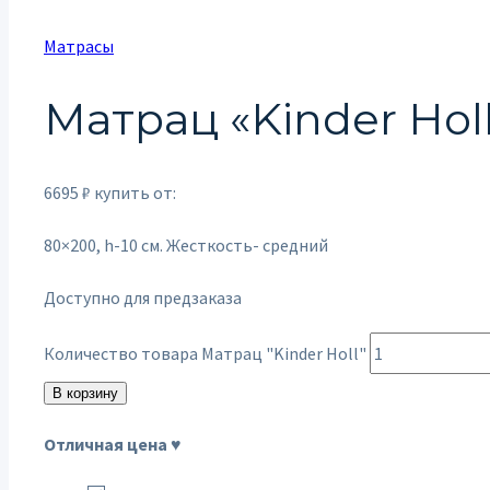
Матрасы
Матрац «Kinder Hol
6695
₽
купить от:
80×200, h-10 см. Жесткость- средний
Доступно для предзаказа
Количество товара Матрац "Kinder Holl"
В корзину
Отличная цена ♥