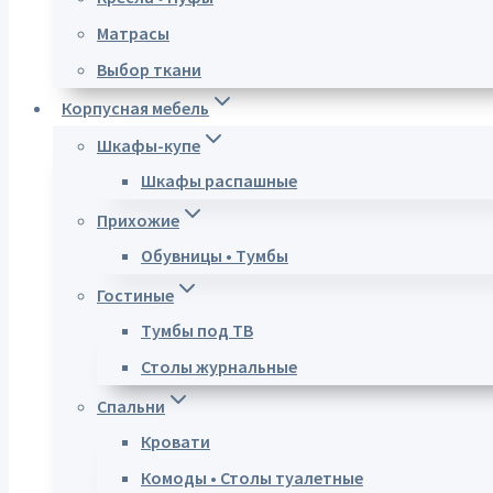
Матрасы
Выбор ткани
Корпусная мебель
Шкафы-купе
Шкафы распашные
Прихожие
Обувницы • Тумбы
Гостиные
Тумбы под ТВ
Столы журнальные
Спальни
Кровати
Комоды • Столы туалетные