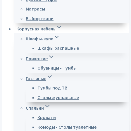
Матрасы
Выбор ткани
Корпусная мебель
Шкафы-купе
Шкафы распашные
Прихожие
Обувницы • Тумбы
Гостиные
Тумбы под ТВ
Столы журнальные
Спальни
Кровати
Комоды • Столы туалетные