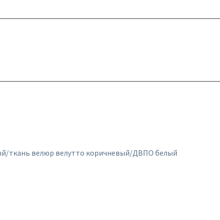
ерый/ткань велюр велутто коричневый/ДВПО белый