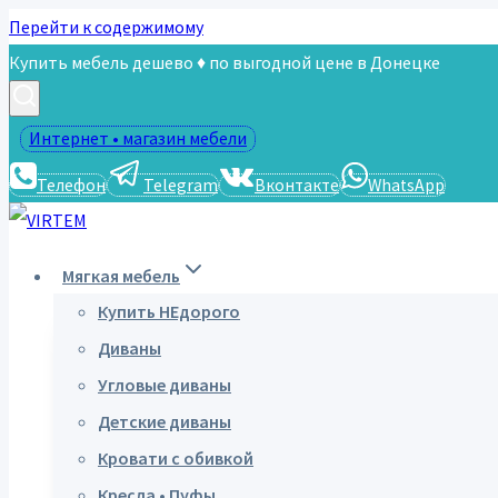
Перейти к содержимому
Купить мебель дешево ♦ по выгодной цене в Донецке
Интернет • магазин мебели
Телефон
Telegram
Вконтакте
WhatsApp
Мягкая мебель
Купить НЕдорого
Диваны
Угловые диваны
Детские диваны
Кровати с обивкой
Кресла • Пуфы