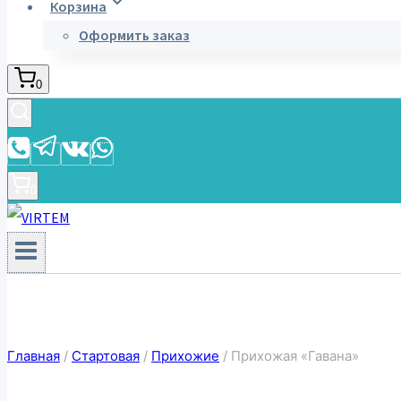
Корзина
Оформить заказ
0
0
Главная
/
Стартовая
/
Прихожие
/
Прихожая «Гавана»