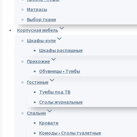
Матрасы
Выбор ткани
Корпусная мебель
Шкафы-купе
Шкафы распашные
Прихожие
Обувницы • Тумбы
Гостиные
Тумбы под ТВ
Столы журнальные
Спальни
Кровати
Комоды • Столы туалетные