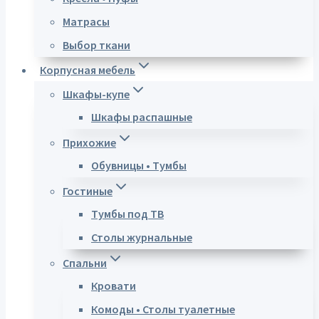
Матрасы
Выбор ткани
Корпусная мебель
Шкафы-купе
Шкафы распашные
Прихожие
Обувницы • Тумбы
Гостиные
Тумбы под ТВ
Столы журнальные
Спальни
Кровати
Комоды • Столы туалетные