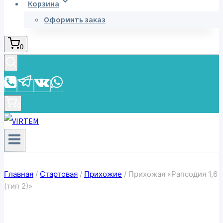
Корзина
Оформить заказ
0
0
Главная
/
Стартовая
/
Прихожие
/
Прихожая «Рапсодия 1,6
(тип 2)»