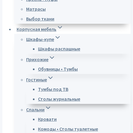
Матрасы
Выбор ткани
Корпусная мебель
Шкафы-купе
Шкафы распашные
Прихожие
Обувницы • Тумбы
Гостиные
Тумбы под ТВ
Столы журнальные
Спальни
Кровати
Комоды • Столы туалетные