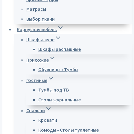
Матрасы
Выбор ткани
Корпусная мебель
Шкафы-купе
Шкафы распашные
Прихожие
Обувницы • Тумбы
Гостиные
Тумбы под ТВ
Столы журнальные
Спальни
Кровати
Комоды • Столы туалетные