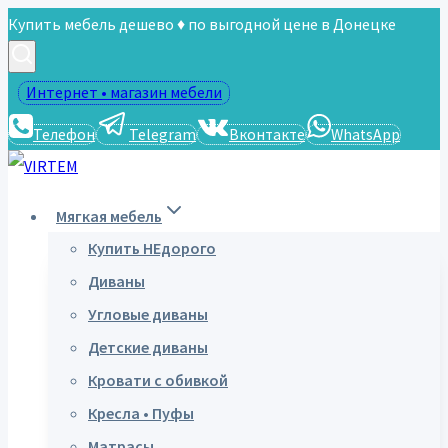
Перейти
Купить мебель дешево ♦ по выгодной цене в Донецке
к
содержимому
Интернет • магазин мебели
Телефон
Telegram
Вконтакте
WhatsApp
Мягкая мебель
Купить НЕдорого
Диваны
Угловые диваны
Детские диваны
Кровати с обивкой
Кресла • Пуфы
Матрасы