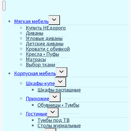
Переключить
Мягкая мебель
дочернее
Купить НЕдорого
меню
Диваны
Угловые диваны
Детские диваны
Кровати с обивкой
Кресла • Пуфы
Матрасы
Выбор ткани
Переключить
Корпусная мебель
дочернее
меню
Переключить
Шкафы-купе
дочернее
Шкафы распашные
меню
Переключить
Прихожие
дочернее
Обувницы • Тумбы
меню
Переключить
Гостиные
дочернее
Тумбы под ТВ
меню
Столы журнальные
Переключить