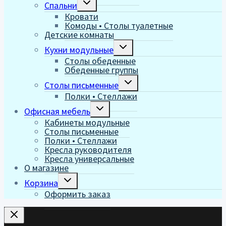
Спальни
дочернее
Кровати
меню
Комоды • Столы туалетные
Детские комнаты
Переключить
Кухни модульные
дочернее
Столы обеденные
меню
Обеденные группы
Переключить
Столы письменные
дочернее
Полки • Стеллажи
меню
Переключить
Офисная мебель
дочернее
Кабинеты модульные
меню
Столы письменные
Полки • Стеллажи
Кресла руководителя
Кресла универсальные
О магазине
Переключить
Корзина
дочернее
Оформить заказ
меню