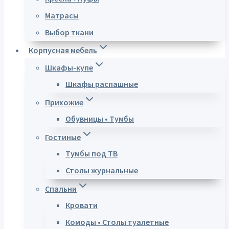
Матрасы
Выбор ткани
Корпусная мебель
Шкафы-купе
Шкафы распашные
Прихожие
Обувницы • Тумбы
Гостиные
Тумбы под ТВ
Столы журнальные
Спальни
Кровати
Комоды • Столы туалетные