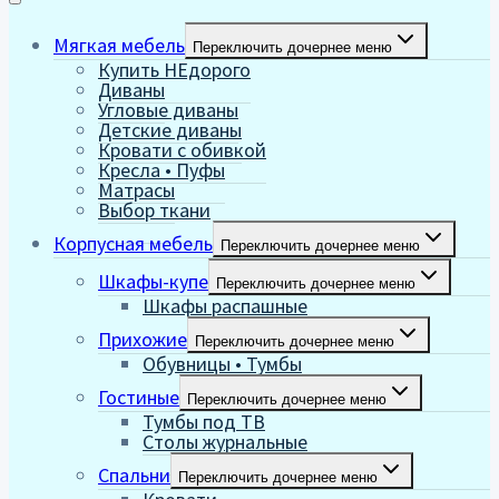
Мягкая мебель
Переключить дочернее меню
Купить НЕдорого
Диваны
Угловые диваны
Детские диваны
Кровати с обивкой
Кресла • Пуфы
Матрасы
Выбор ткани
Корпусная мебель
Переключить дочернее меню
Шкафы-купе
Переключить дочернее меню
Шкафы распашные
Прихожие
Переключить дочернее меню
Обувницы • Тумбы
Гостиные
Переключить дочернее меню
Тумбы под ТВ
Столы журнальные
Спальни
Переключить дочернее меню