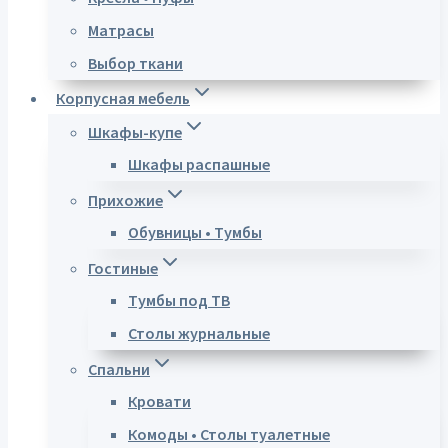
Матрасы
Выбор ткани
Корпусная мебель
Шкафы-купе
Шкафы распашные
Прихожие
Обувницы • Тумбы
Гостиные
Тумбы под ТВ
Столы журнальные
Спальни
Кровати
Комоды • Столы туалетные