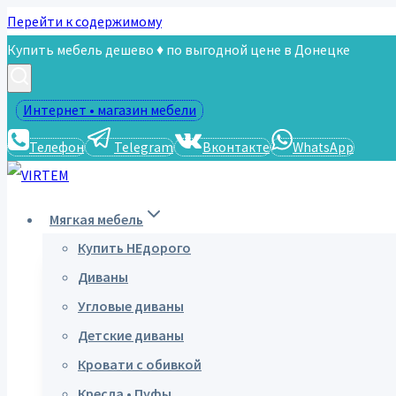
Перейти к содержимому
Купить мебель дешево ♦ по выгодной цене в Донецке
Интернет • магазин мебели
Телефон
Telegram
Вконтакте
WhatsApp
Мягкая мебель
Купить НЕдорого
Диваны
Угловые диваны
Детские диваны
Кровати с обивкой
Кресла • Пуфы