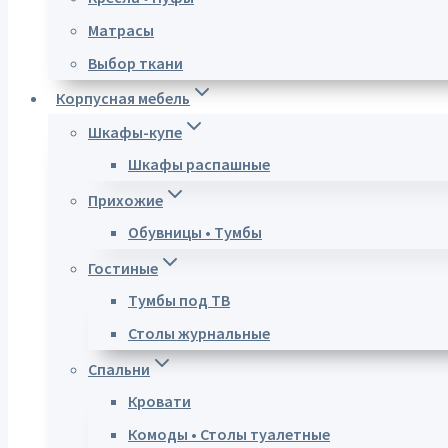
Матрасы
Выбор ткани
Корпусная мебель
Шкафы-купе
Шкафы распашные
Прихожие
Обувницы • Тумбы
Гостиные
Тумбы под ТВ
Столы журнальные
Спальни
Кровати
Комоды • Столы туалетные