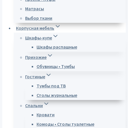
Матрасы
Выбор ткани
Корпусная мебель
Шкафы-купе
Шкафы распашные
Прихожие
Обувницы • Тумбы
Гостиные
Тумбы под ТВ
Столы журнальные
Спальни
Кровати
Комоды • Столы туалетные