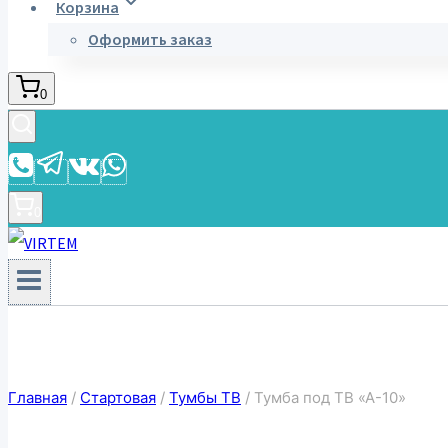
Корзина
Оформить заказ
0
0
Главная
/
Стартовая
/
Тумбы ТВ
/
Тумба под ТВ «А-10»