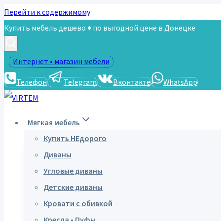
Перейти к содержимому
Купить мебель дешево ♦ по выгодной цене в Донецке
Интернет • магазин мебели
Телефон
Telegram
Вконтакте
WhatsApp
Мягкая мебель
Купить НЕдорого
Диваны
Угловые диваны
Детские диваны
Кровати с обивкой
Кресла • Пуфы