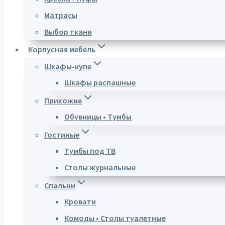
Матрасы
Выбор ткани
Корпусная мебель
Шкафы-купе
Шкафы распашные
Прихожие
Обувницы • Тумбы
Гостиные
Тумбы под ТВ
Столы журнальные
Спальни
Кровати
Комоды • Столы туалетные