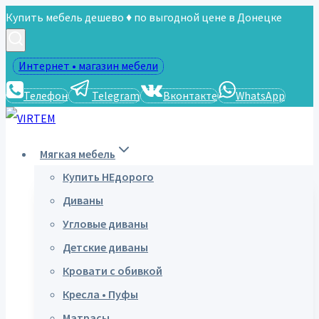
Перейти
Купить мебель дешево ♦ по выгодной цене в Донецке
к
содержимому
Интернет • магазин мебели
Телефон
Telegram
Вконтакте
WhatsApp
Мягкая мебель
Купить НЕдорого
Диваны
Угловые диваны
Детские диваны
Кровати с обивкой
Кресла • Пуфы
Матрасы