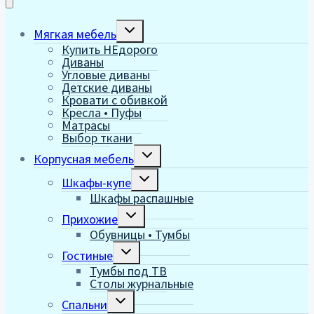
Переключить
Мягкая мебель
дочернее
Купить НЕдорого
меню
Диваны
Угловые диваны
Детские диваны
Кровати с обивкой
Кресла • Пуфы
Матрасы
Выбор ткани
Переключить
Корпусная мебель
дочернее
меню
Переключить
Шкафы-купе
дочернее
Шкафы распашные
меню
Переключить
Прихожие
дочернее
Обувницы • Тумбы
меню
Переключить
Гостиные
дочернее
Тумбы под ТВ
меню
Столы журнальные
Переключить
Спальни
дочернее