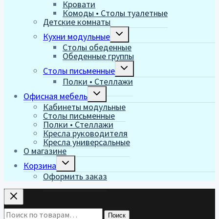
Кровати
меню
Комоды • Столы туалетные
Детские комнаты
Переключить
Кухни модульные
дочернее
Столы обеденные
меню
Обеденные группы
Переключить
Столы письменные
дочернее
Полки • Стеллажи
меню
Переключить
Офисная мебель
дочернее
Кабинеты модульные
меню
Столы письменные
Полки • Стеллажи
Кресла руководителя
Кресла универсальные
О магазине
Переключить
Корзина
дочернее
Оформить заказ
меню
Искать:
Поиск