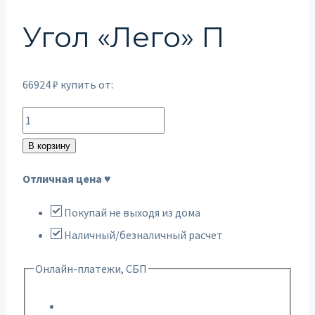
Угол «Лего» П
66924
₽
купить от:
Количество
товара
В корзину
Угол
Отличная цена ♥
"Лего"
П
Покупай не выходя из дома
Наличный/безналичный расчет
Онлайн-платежи, СБП