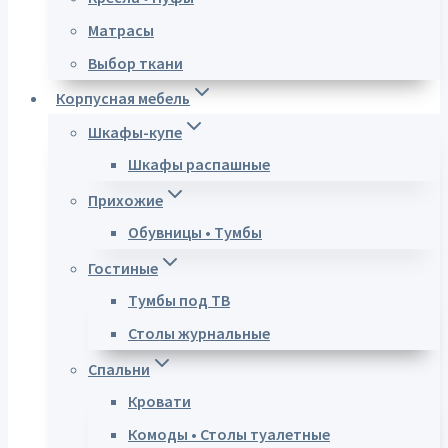
Матрасы
Выбор ткани
Корпусная мебель
Шкафы-купе
Шкафы распашные
Прихожие
Обувницы • Тумбы
Гостиные
Тумбы под ТВ
Столы журнальные
Спальни
Кровати
Комоды • Столы туалетные