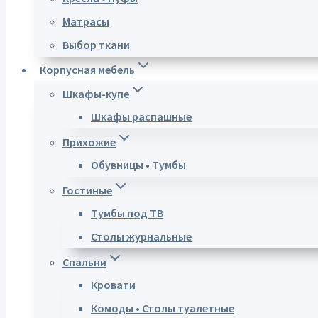
Матрасы
Выбор ткани
Корпусная мебель
Шкафы-купе
Шкафы распашные
Прихожие
Обувницы • Тумбы
Гостиные
Тумбы под ТВ
Столы журнальные
Спальни
Кровати
Комоды • Столы туалетные