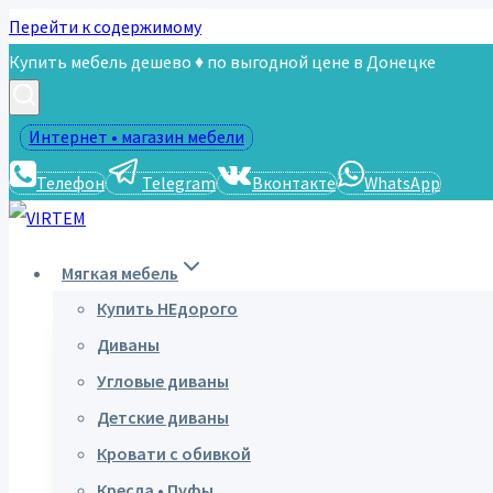
Перейти к содержимому
Купить мебель дешево ♦ по выгодной цене в Донецке
Интернет • магазин мебели
Телефон
Telegram
Вконтакте
WhatsApp
Мягкая мебель
Купить НЕдорого
Диваны
Угловые диваны
Детские диваны
Кровати с обивкой
Кресла • Пуфы