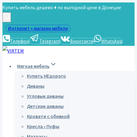
Перейти
Купить мебель дешево ♦ по выгодной цене в Донецке
к
содержимому
Интернет • магазин мебели
Телефон
Telegram
Вконтакте
WhatsApp
Мягкая мебель
Купить НЕдорого
Диваны
Угловые диваны
Детские диваны
Кровати с обивкой
Кресла • Пуфы
Матрасы