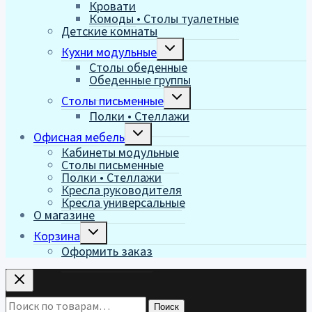
Кровати
меню
Комоды • Столы туалетные
Детские комнаты
Переключить
Кухни модульные
дочернее
Столы обеденные
меню
Обеденные группы
Переключить
Столы письменные
дочернее
Полки • Стеллажи
меню
Переключить
Офисная мебель
дочернее
Кабинеты модульные
меню
Столы письменные
Полки • Стеллажи
Кресла руководителя
Кресла универсальные
О магазине
Переключить
Корзина
дочернее
Оформить заказ
меню
Искать:
Поиск