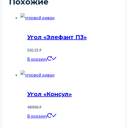
Похожие
Угол «Элефант П3»
58125
₽
В корзину
Угол «Консул»
48906
₽
В корзину