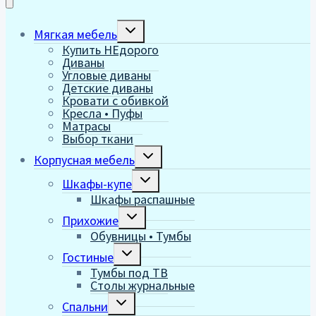
Переключить
Мягкая мебель
дочернее
Купить НЕдорого
меню
Диваны
Угловые диваны
Детские диваны
Кровати с обивкой
Кресла • Пуфы
Матрасы
Выбор ткани
Переключить
Корпусная мебель
дочернее
меню
Переключить
Шкафы-купе
дочернее
Шкафы распашные
меню
Переключить
Прихожие
дочернее
Обувницы • Тумбы
меню
Переключить
Гостиные
дочернее
Тумбы под ТВ
меню
Столы журнальные
Переключить
Спальни
дочернее