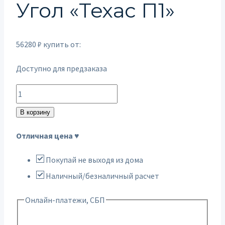
Угол «Техас П1»
56280
₽
купить от:
Доступно для предзаказа
Количество
товара
В корзину
Угол
Отличная цена ♥
"Техас
П1"
Покупай не выходя из дома
Наличный/безналичный расчет
Онлайн-платежи, СБП