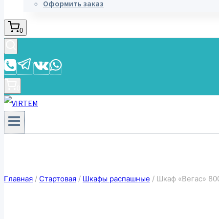
Оформить заказ
0
0
Главная
/
Стартовая
/
Шкафы распашные
/
Шкаф «Вегас» 80