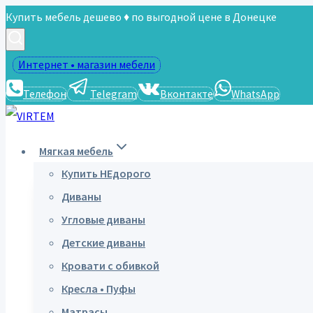
Перейти
Купить мебель дешево ♦ по выгодной цене в Донецке
к
содержимому
Интернет • магазин мебели
Телефон
Telegram
Вконтакте
WhatsApp
Мягкая мебель
Купить НЕдорого
Диваны
Угловые диваны
Детские диваны
Кровати с обивкой
Кресла • Пуфы
Матрасы