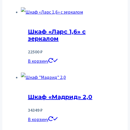
Шкаф «Ларс 1,6» с
зеркалом
22500
₽
В корзину
Шкаф «Мадрид» 2,0
34349
₽
В корзину