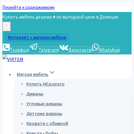
Перейти к содержимому
Купить мебель дешево ♦ по выгодной цене в Донецке
Интернет • магазин мебели
Телефон
Telegram
Вконтакте
WhatsApp
Мягкая мебель
Купить НЕдорого
Диваны
Угловые диваны
Детские диваны
Кровати с обивкой
Кресла • Пуфы