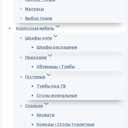
Матрасы
Выбор ткани
Корпусная мебель
Шкафы-купе
Шкафы распашные
Прихожие
Обувницы • Тумбы
Гостиные
Тумбы под ТВ
Столы журнальные
Спальни
Кровати
Комоды • Столы туалетные