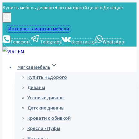
Перейти
Купить мебель дешево ♦ по выгодной цене в Донецке
к
содержимому
Интернет • магазин мебели
Телефон
Telegram
Вконтакте
WhatsApp
Мягкая мебель
Купить НЕдорого
Диваны
Угловые диваны
Детские диваны
Кровати с обивкой
Кресла • Пуфы
Матрасы