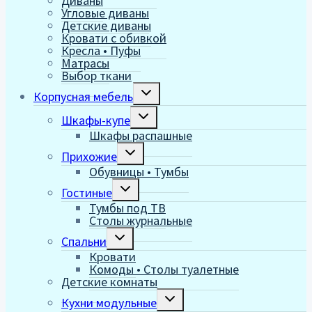
Диваны
Угловые диваны
Детские диваны
Кровати с обивкой
Кресла • Пуфы
Матрасы
Выбор ткани
Переключить
Корпусная мебель
дочернее
меню
Переключить
Шкафы-купе
дочернее
Шкафы распашные
меню
Переключить
Прихожие
дочернее
Обувницы • Тумбы
меню
Переключить
Гостиные
дочернее
Тумбы под ТВ
меню
Столы журнальные
Переключить
Спальни
дочернее
Кровати
меню
Комоды • Столы туалетные
Детские комнаты
Переключить
Кухни модульные
дочернее