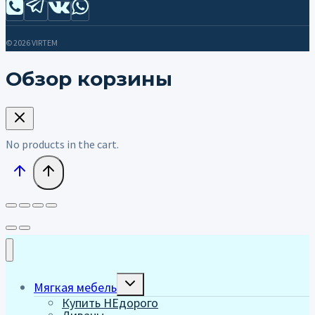
© 2026 VIRTEM
Обзор корзины
No products in the cart.
Переключить
Мягкая мебель
дочернее
Купить НЕдорого
меню