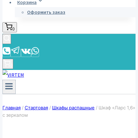
Корзина
Оформить заказ
0
0
Главная
/
Стартовая
/
Шкафы распашные
/
Шкаф «Ларс 1,6»
с зеркалом