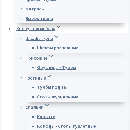
Матрасы
Выбор ткани
Корпусная мебель
Шкафы-купе
Шкафы распашные
Прихожие
Обувницы • Тумбы
Гостиные
Тумбы под ТВ
Столы журнальные
Спальни
Кровати
Комоды • Столы туалетные